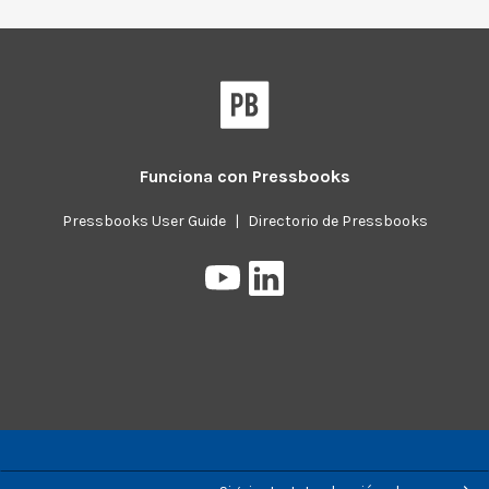
Funciona con
Pressbooks
Pressbooks User Guide
|
Directorio de Pressbooks
Pressbooks
Pressbooks
en
on
YouTube
LinkedIn
Previous/next
navigation