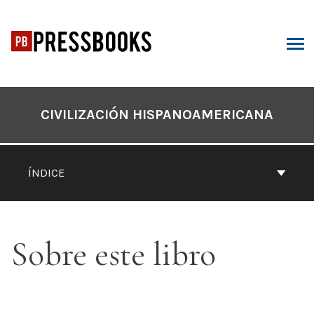
Saltar
al
contenido
SCAR
Navegación
por
CIVILIZACIÓN HISPANOAMERICANA
el
contenido
del
ÍNDICE
libro
Sobre este libro