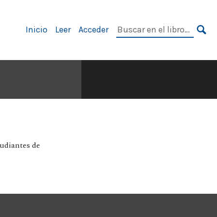
Navegación
Buscar
Inicio
Leer
Acceder
principal
en
BU
el
libro:
tudiantes de