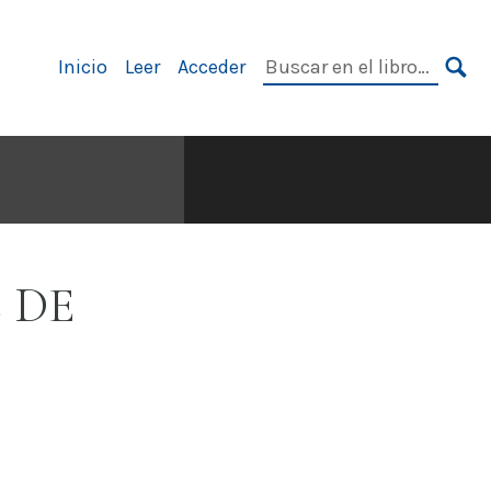
Navegación
Buscar
Inicio
Leer
Acceder
principal
en
BU
el
libro:
 DE